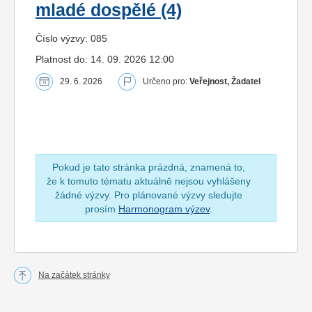
mladé dospělé (4)
Číslo výzvy: 085
Platnost do: 14. 09. 2026 12:00
29. 6. 2026
Určeno pro:
Veřejnost, Žadatel
Pokud je tato stránka prázdná, znamená to,
že k tomuto tématu aktuálně nejsou vyhlášeny
žádné výzvy. Pro plánované výzvy sledujte
prosím
Harmonogram výzev
.
Na začátek stránky