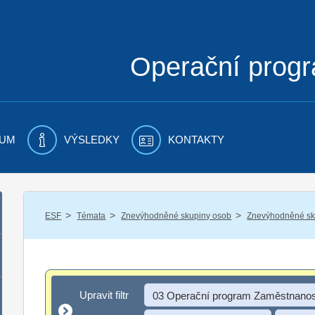
Operační prog
UM
VÝSLEDKY
KONTAKTY
/
/
/
ESF
Témata
Znevýhodněné skupiny osob
Znevýhodněné sku
Upravit filtr
Upravit filtr
03 Operační program Zaměstnanos