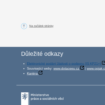
Na začátek stránky
Důležité odkazy
Elektronické podání žádosti o podporu (IS KP21+)
Související weby:
www.dotaceeu.cz
|
www.opjak.c
Kariéra