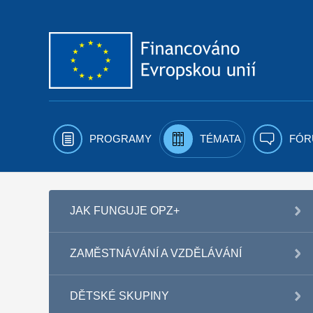
Přejít k obsahu
PROGRAMY
TÉMATA
FÓR
JAK FUNGUJE OPZ+
ZAMĚSTNÁVÁNÍ A VZDĚLÁVÁNÍ
DĚTSKÉ SKUPINY