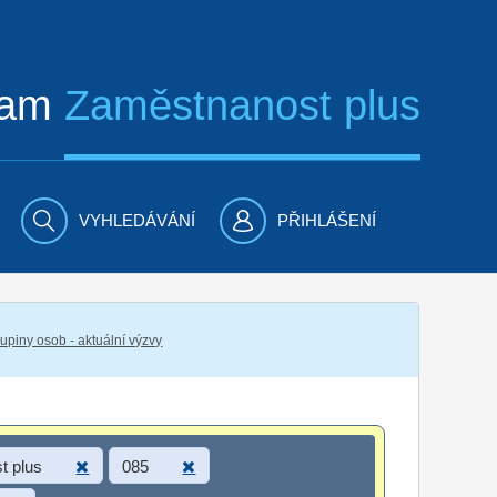
ram
Zaměstnanost plus
VYHLEDÁVÁNÍ
PŘIHLÁŠENÍ
piny osob - aktuální výzvy
t plus
085