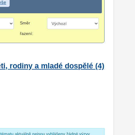
 vše
Směr
řazení:
i, rodiny a mladé dospělé (4)
 tématu aktuálně nejsou vyhlášeny žádné výzvy.