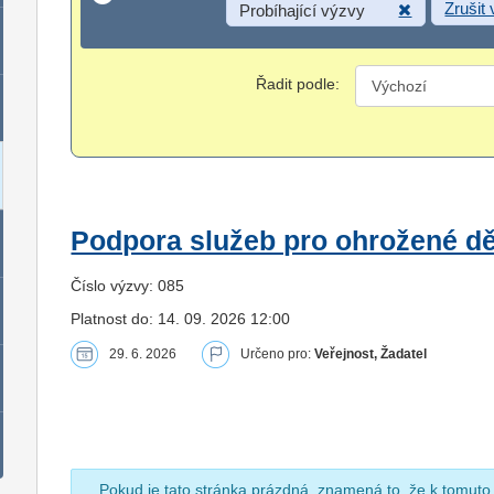
Zrušit
Probíhající výzvy
Řadit podle:
Podpora služeb pro ohrožené dět
Číslo výzvy: 085
Platnost do: 14. 09. 2026 12:00
29. 6. 2026
Určeno pro:
Veřejnost, Žadatel
Pokud je tato stránka prázdná, znamená to, že k tomuto