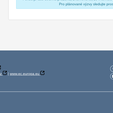
Pro plánované výzvy sledujte pr
z
|
www.ec.europa.eu