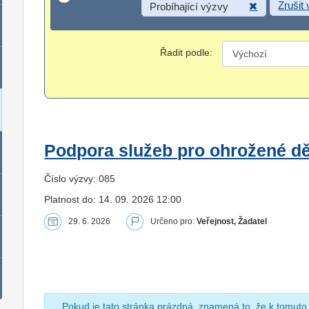
Zrušit
Probíhající výzvy
Řadit podle:
Podpora služeb pro ohrožené dět
Číslo výzvy: 085
Platnost do: 14. 09. 2026 12:00
29. 6. 2026
Určeno pro:
Veřejnost, Žadatel
Pokud je tato stránka prázdná, znamená to, že k tomuto