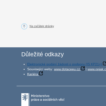
Na začátek stránky
Důležité odkazy
Elektronické podání žádosti o podporu (IS KP21+)
Související weby:
www.dotaceeu.cz
|
www.opjak.c
Kariéra