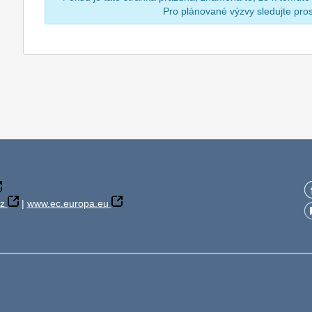
Pro plánované výzvy sledujte pr
z
|
www.ec.europa.eu