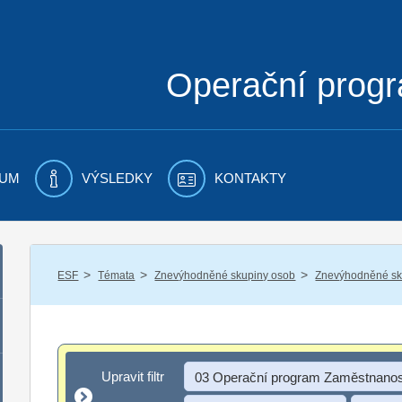
Operační prog
UM
VÝSLEDKY
KONTAKTY
/
/
/
ESF
Témata
Znevýhodněné skupiny osob
Znevýhodněné sku
Upravit filtr
Upravit filtr
03 Operační program Zaměstnanos