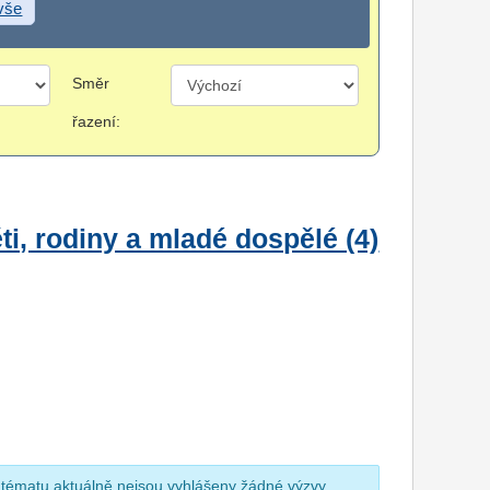
 vše
Směr
řazení:
i, rodiny a mladé dospělé (4)
 tématu aktuálně nejsou vyhlášeny žádné výzvy.