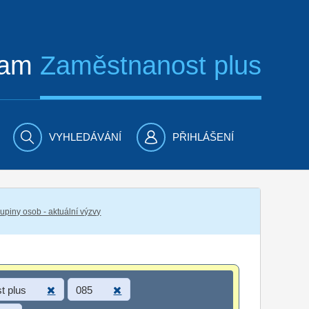
ram
Zaměstnanost plus
VYHLEDÁVÁNÍ
PŘIHLÁŠENÍ
piny osob - aktuální výzvy
t plus
085