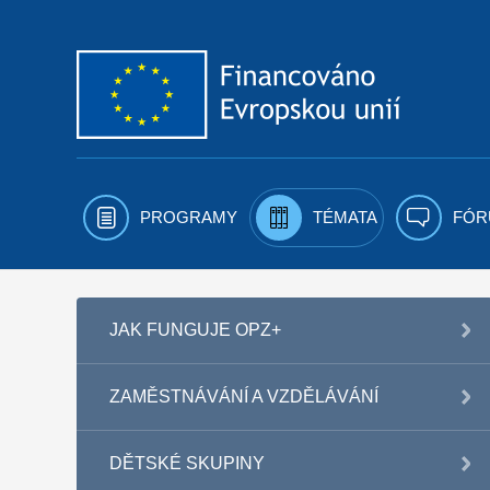
Přejít k obsahu
PROGRAMY
TÉMATA
FÓR
JAK FUNGUJE OPZ+
ZAMĚSTNÁVÁNÍ A VZDĚLÁVÁNÍ
DĚTSKÉ SKUPINY