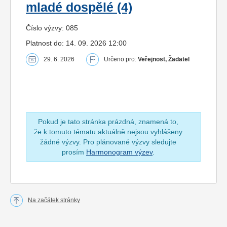
mladé dospělé (4)
Číslo výzvy: 085
Platnost do: 14. 09. 2026 12:00
29. 6. 2026
Určeno pro:
Veřejnost, Žadatel
Pokud je tato stránka prázdná, znamená to,
že k tomuto tématu aktuálně nejsou vyhlášeny
žádné výzvy. Pro plánované výzvy sledujte
prosím
Harmonogram výzev
.
Na začátek stránky