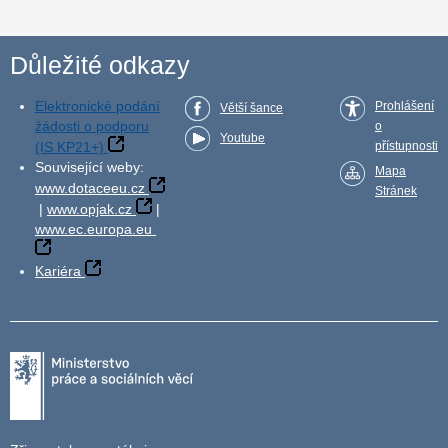
Důležité odkazy
Elektronické podání
Prohlášení
Větší šance
žádosti o podporu
o
Youtube
(IS KP21+)
přístupnosti
Související weby:
Mapa
www.dotaceeu.cz
Stránek
|
www.opjak.cz
|
www.ec.europa.eu
Kariéra