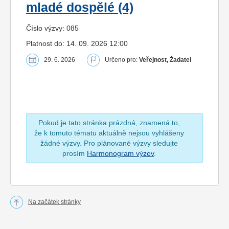
mladé dospělé (4)
Číslo výzvy: 085
Platnost do: 14. 09. 2026 12:00
29. 6. 2026
Určeno pro:
Veřejnost, Žadatel
Pokud je tato stránka prázdná, znamená to,
že k tomuto tématu aktuálně nejsou vyhlášeny
žádné výzvy. Pro plánované výzvy sledujte
prosím
Harmonogram výzev
.
Na začátek stránky