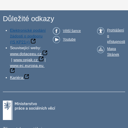
Důležité odkazy
Elektronické podání
Prohlášení
Větší šance
žádosti o podporu
o
Youtube
(IS KP21+)
přístupnosti
Související weby:
Mapa
www.dotaceeu.cz
Stránek
|
www.opjak.cz
|
www.ec.europa.eu
Kariéra