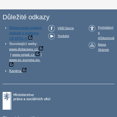
Důležité odkazy
Elektronické podání
Prohlášení
Větší šance
žádosti o podporu
o
Youtube
(IS KP21+)
přístupnosti
Související weby:
Mapa
www.dotaceeu.cz
Stránek
|
www.opjak.cz
|
www.ec.europa.eu
Kariéra