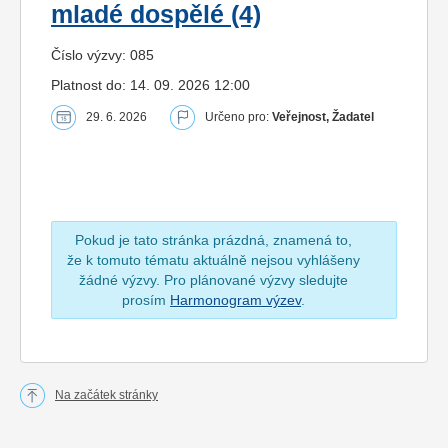
mladé dospělé (4)
Číslo výzvy: 085
Platnost do: 14. 09. 2026 12:00
29. 6. 2026
Určeno pro:
Veřejnost, Žadatel
Pokud je tato stránka prázdná, znamená to,
že k tomuto tématu aktuálně nejsou vyhlášeny
žádné výzvy. Pro plánované výzvy sledujte
prosím
Harmonogram výzev
.
Na začátek stránky