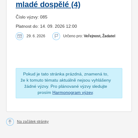
mladé dospělé (4)
Číslo výzvy: 085
Platnost do: 14. 09. 2026 12:00
29. 6. 2026
Určeno pro:
Veřejnost, Žadatel
Pokud je tato stránka prázdná, znamená to,
že k tomuto tématu aktuálně nejsou vyhlášeny
žádné výzvy. Pro plánované výzvy sledujte
prosím
Harmonogram výzev
.
Na začátek stránky