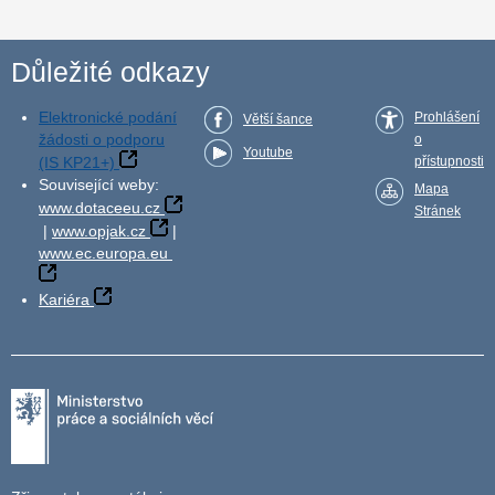
Důležité odkazy
Elektronické podání
Prohlášení
Větší šance
žádosti o podporu
o
Youtube
(IS KP21+)
přístupnosti
Související weby:
Mapa
www.dotaceeu.cz
Stránek
|
www.opjak.cz
|
www.ec.europa.eu
Kariéra