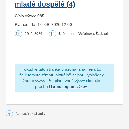
mladé dospělé (4)
Číslo výzvy: 085
Platnost do: 14. 09. 2026 12:00
29. 6. 2026
Určeno pro:
Veřejnost, Žadatel
Pokud je tato stránka prázdná, znamená to,
že k tomuto tématu aktuálně nejsou vyhlášeny
žádné výzvy. Pro plánované výzvy sledujte
prosím
Harmonogram výzev
.
Na začátek stránky