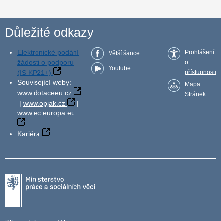
Důležité odkazy
Elektronické podání
Prohlášení
Větší šance
žádosti o podporu
o
Youtube
(IS KP21+)
přístupnosti
Související weby:
Mapa
www.dotaceeu.cz
Stránek
|
www.opjak.cz
|
www.ec.europa.eu
Kariéra