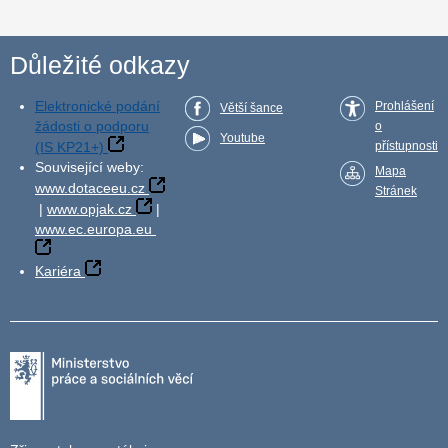
Důležité odkazy
Elektronické podání
Prohlášení
Větší šance
žádosti o podporu
o
Youtube
(IS KP21+)
přístupnosti
Související weby:
Mapa
www.dotaceeu.cz
Stránek
|
www.opjak.cz
|
www.ec.europa.eu
Kariéra