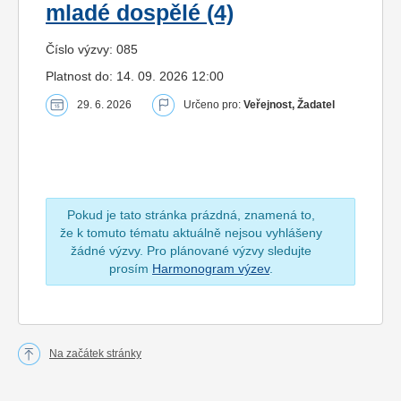
mladé dospělé (4)
Číslo výzvy: 085
Platnost do: 14. 09. 2026 12:00
29. 6. 2026
Určeno pro:
Veřejnost, Žadatel
Pokud je tato stránka prázdná, znamená to,
že k tomuto tématu aktuálně nejsou vyhlášeny
žádné výzvy. Pro plánované výzvy sledujte
prosím
Harmonogram výzev
.
Na začátek stránky