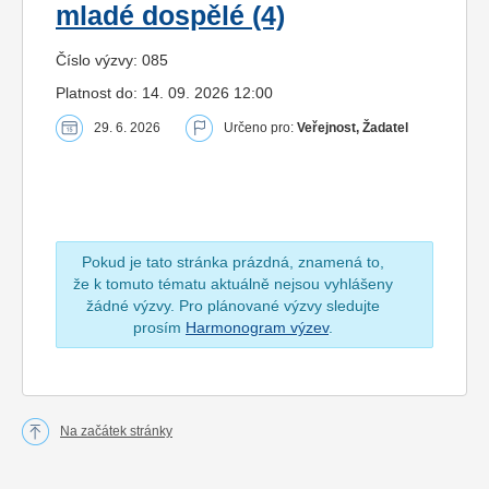
mladé dospělé (4)
Číslo výzvy: 085
Platnost do: 14. 09. 2026 12:00
29. 6. 2026
Určeno pro:
Veřejnost, Žadatel
Pokud je tato stránka prázdná, znamená to,
že k tomuto tématu aktuálně nejsou vyhlášeny
žádné výzvy. Pro plánované výzvy sledujte
prosím
Harmonogram výzev
.
Na začátek stránky