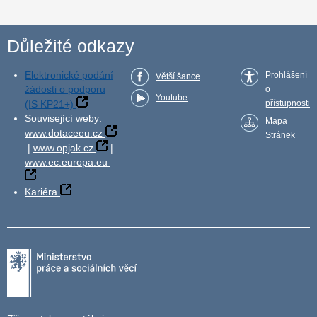
Důležité odkazy
Elektronické podání
Prohlášení
Větší šance
žádosti o podporu
o
Youtube
(IS KP21+)
přístupnosti
Související weby:
Mapa
www.dotaceeu.cz
Stránek
|
www.opjak.cz
|
www.ec.europa.eu
Kariéra