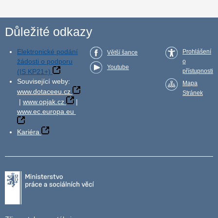
Důležité odkazy
Elektronické podání
Prohlášení
Větší šance
žádosti o podporu
o
Youtube
(IS KP21+)
přístupnosti
Související weby:
Mapa
www.dotaceeu.cz
Stránek
|
www.opjak.cz
|
www.ec.europa.eu
Kariéra