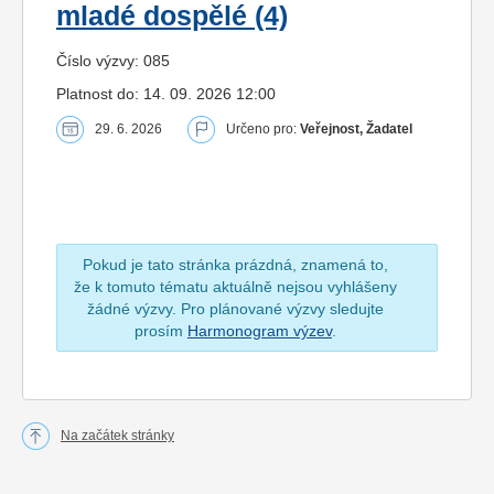
mladé dospělé (4)
Číslo výzvy: 085
Platnost do: 14. 09. 2026 12:00
29. 6. 2026
Určeno pro:
Veřejnost, Žadatel
Pokud je tato stránka prázdná, znamená to,
že k tomuto tématu aktuálně nejsou vyhlášeny
žádné výzvy. Pro plánované výzvy sledujte
prosím
Harmonogram výzev
.
Na začátek stránky