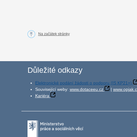
Na začátek stránky
Důležité odkazy
Elektronické podání žádosti o podporu (IS KP21+)
Související weby:
www.dotaceeu.cz
|
www.opjak.c
Kariéra