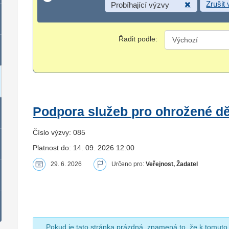
Zrušit
Probíhající výzvy
Řadit podle:
Podpora služeb pro ohrožené dět
Číslo výzvy: 085
Platnost do: 14. 09. 2026 12:00
29. 6. 2026
Určeno pro:
Veřejnost, Žadatel
Pokud je tato stránka prázdná, znamená to, že k tomuto