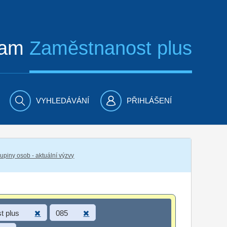
ram
Zaměstnanost plus
VYHLEDÁVÁNÍ
PŘIHLÁŠENÍ
piny osob - aktuální výzvy
t plus
085