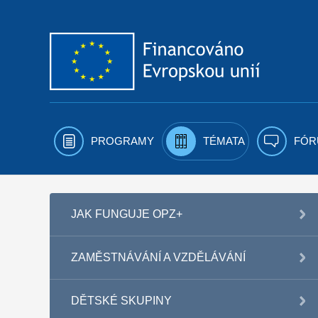
Přejít k obsahu
PROGRAMY
TÉMATA
FÓR
JAK FUNGUJE OPZ+
ZAMĚSTNÁVÁNÍ A VZDĚLÁVÁNÍ
DĚTSKÉ SKUPINY