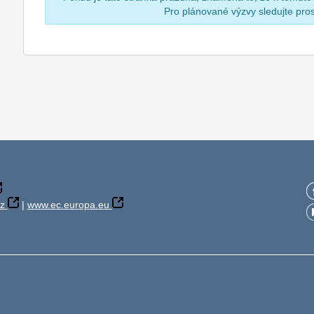
Pro plánované výzvy sledujte pr
z
|
www.ec.europa.eu