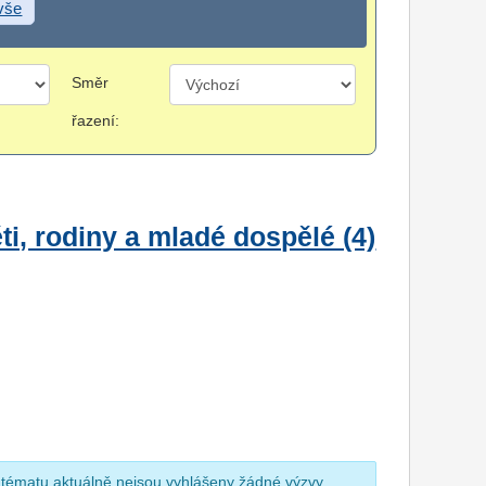
 vše
Směr
řazení:
i, rodiny a mladé dospělé (4)
 tématu aktuálně nejsou vyhlášeny žádné výzvy.