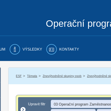
Operační prog
UM
VÝSLEDKY
KONTAKTY
/
/
/
ESF
Témata
Znevýhodněné skupiny osob
Znevýhodněné sku
Upravit filtr
Upravit filtr
03 Operační program Zaměstnanos