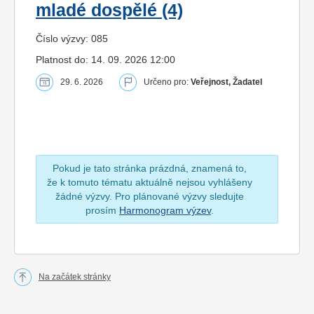
mladé dospělé (4)
Číslo výzvy: 085
Platnost do: 14. 09. 2026 12:00
29. 6. 2026
Určeno pro:
Veřejnost, Žadatel
Pokud je tato stránka prázdná, znamená to,
že k tomuto tématu aktuálně nejsou vyhlášeny
žádné výzvy. Pro plánované výzvy sledujte
prosím
Harmonogram výzev
.
Na začátek stránky