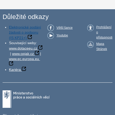
Důležité odkazy
Elektronické podání
Prohlášení
Větší šance
žádosti o podporu
o
Youtube
(IS KP21+)
přístupnosti
Související weby:
Mapa
www.dotaceeu.cz
Stránek
|
www.opjak.cz
|
www.ec.europa.eu
Kariéra