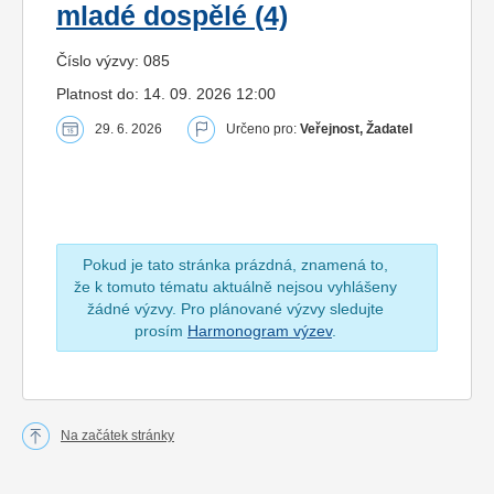
mladé dospělé (4)
Číslo výzvy: 085
Platnost do: 14. 09. 2026 12:00
29. 6. 2026
Určeno pro:
Veřejnost, Žadatel
Pokud je tato stránka prázdná, znamená to,
že k tomuto tématu aktuálně nejsou vyhlášeny
žádné výzvy. Pro plánované výzvy sledujte
prosím
Harmonogram výzev
.
Na začátek stránky