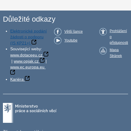
Důležité odkazy
Elektronické podání
Prohlášení
Větší šance
žádosti o podporu
o
Youtube
(IS KP21+)
přístupnosti
Související weby:
Mapa
www.dotaceeu.cz
Stránek
|
www.opjak.cz
|
www.ec.europa.eu
Kariéra