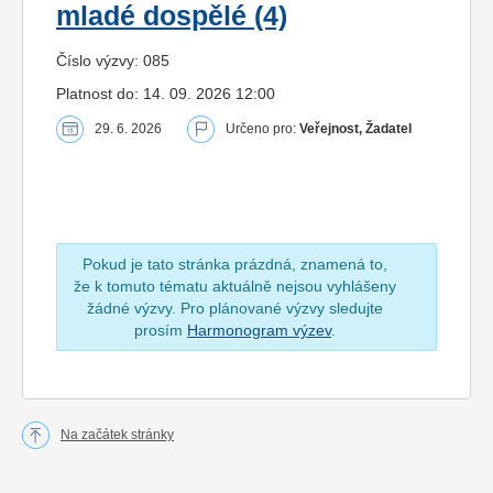
mladé dospělé (4)
Číslo výzvy: 085
Platnost do: 14. 09. 2026 12:00
29. 6. 2026
Určeno pro:
Veřejnost, Žadatel
Pokud je tato stránka prázdná, znamená to,
že k tomuto tématu aktuálně nejsou vyhlášeny
žádné výzvy. Pro plánované výzvy sledujte
prosím
Harmonogram výzev
.
Na začátek stránky