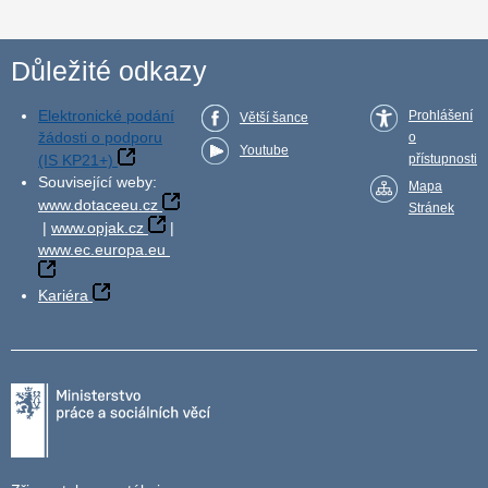
Důležité odkazy
Elektronické podání
Prohlášení
Větší šance
žádosti o podporu
o
Youtube
(IS KP21+)
přístupnosti
Související weby:
Mapa
www.dotaceeu.cz
Stránek
|
www.opjak.cz
|
www.ec.europa.eu
Kariéra