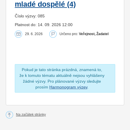
mladé dospělé (4)
Číslo výzvy: 085
Platnost do: 14. 09. 2026 12:00
29. 6. 2026
Určeno pro:
Veřejnost, Žadatel
Pokud je tato stránka prázdná, znamená to,
že k tomuto tématu aktuálně nejsou vyhlášeny
žádné výzvy. Pro plánované výzvy sledujte
prosím
Harmonogram výzev
.
Na začátek stránky