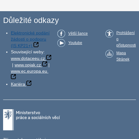
Důležité odkazy
Elektronické podání
Prohlášení
Větší šance
žádosti o podporu
o
Youtube
(IS KP21+)
přístupnosti
Související weby:
Mapa
www.dotaceeu.cz
Stránek
|
www.opjak.cz
|
www.ec.europa.eu
Kariéra