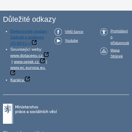
Důležité odkazy
Elektronické podání
Prohlášení
Větší šance
žádosti o podporu
o
Youtube
(IS KP21+)
přístupnosti
Související weby:
Mapa
www.dotaceeu.cz
Stránek
|
www.opjak.cz
|
www.ec.europa.eu
Kariéra