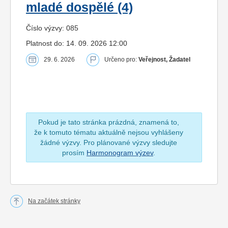
mladé dospělé (4)
Číslo výzvy: 085
Platnost do: 14. 09. 2026 12:00
29. 6. 2026
Určeno pro:
Veřejnost, Žadatel
Pokud je tato stránka prázdná, znamená to,
že k tomuto tématu aktuálně nejsou vyhlášeny
žádné výzvy. Pro plánované výzvy sledujte
prosím
Harmonogram výzev
.
Na začátek stránky