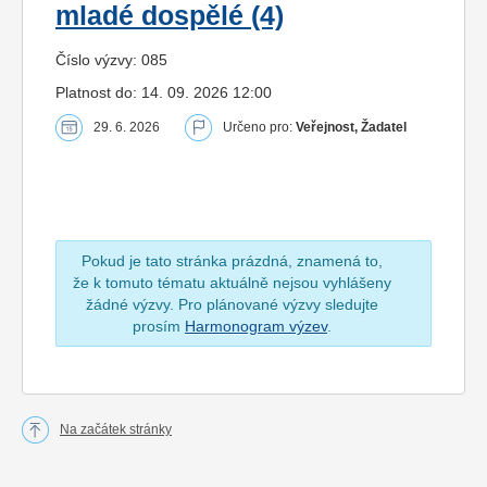
mladé dospělé (4)
Číslo výzvy: 085
Platnost do: 14. 09. 2026 12:00
29. 6. 2026
Určeno pro:
Veřejnost, Žadatel
Pokud je tato stránka prázdná, znamená to,
že k tomuto tématu aktuálně nejsou vyhlášeny
žádné výzvy. Pro plánované výzvy sledujte
prosím
Harmonogram výzev
.
Na začátek stránky