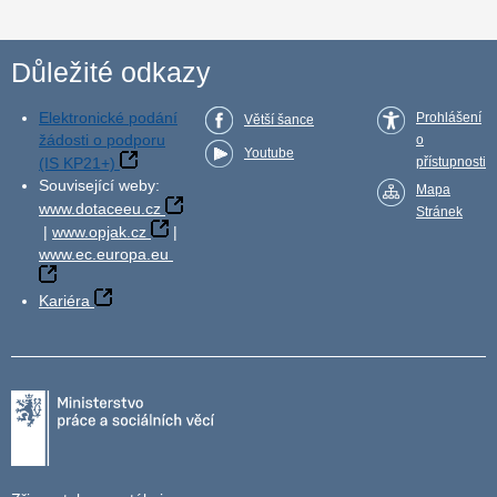
Důležité odkazy
Elektronické podání
Prohlášení
Větší šance
žádosti o podporu
o
Youtube
(IS KP21+)
přístupnosti
Související weby:
Mapa
www.dotaceeu.cz
Stránek
|
www.opjak.cz
|
www.ec.europa.eu
Kariéra