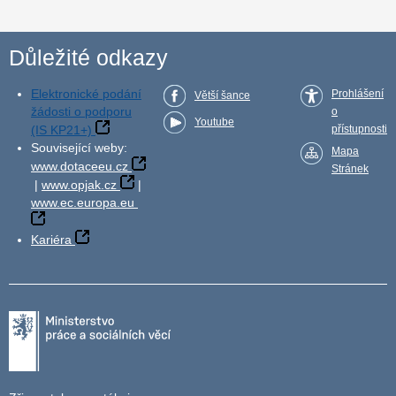
Důležité odkazy
Elektronické podání
Prohlášení
Větší šance
žádosti o podporu
o
Youtube
(IS KP21+)
přístupnosti
Související weby:
Mapa
www.dotaceeu.cz
Stránek
|
www.opjak.cz
|
www.ec.europa.eu
Kariéra