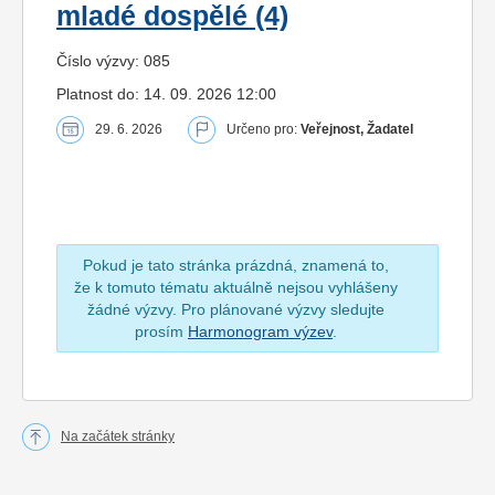
mladé dospělé (4)
Číslo výzvy: 085
Platnost do: 14. 09. 2026 12:00
29. 6. 2026
Určeno pro:
Veřejnost, Žadatel
Pokud je tato stránka prázdná, znamená to,
že k tomuto tématu aktuálně nejsou vyhlášeny
žádné výzvy. Pro plánované výzvy sledujte
prosím
Harmonogram výzev
.
Na začátek stránky