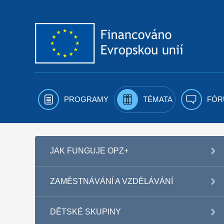
Přejít k obsahu
PROGRAMY
TÉMATA
FÓR
JAK FUNGUJE OPZ+
ZAMĚSTNÁVÁNÍ A VZDĚLÁVÁNÍ
DĚTSKÉ SKUPINY