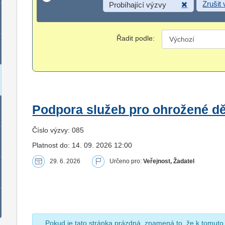
Zrušit
Probíhající výzvy
Řadit podle:
Podpora služeb pro ohrožené dět
Číslo výzvy: 085
Platnost do: 14. 09. 2026 12:00
29. 6. 2026
Určeno pro:
Veřejnost, Žadatel
Pokud je tato stránka prázdná, znamená to, že k tomuto