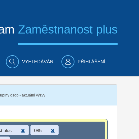
ram
Zaměstnanost plus
VYHLEDÁVÁNÍ
PŘIHLÁŠENÍ
piny osob - aktuální výzvy
t plus
085