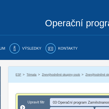
Operační prog
UM
VÝSLEDKY
KONTAKTY
/
/
/
ESF
Témata
Znevýhodněné skupiny osob
Znevýhodněné sku
Upravit filtr
Upravit filtr
03 Operační program Zaměstnanos