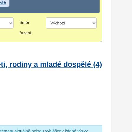
 vše
Směr
řazení:
i, rodiny a mladé dospělé (4)
 tématu aktuálně nejsou vyhlášeny žádné výzvy.