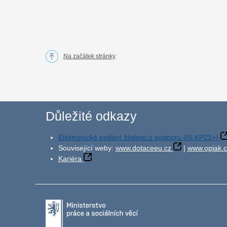
Na začátek stránky
Důležité odkazy
Elektronické podání žádosti o podporu (IS KP21+)
Související weby:
www.dotaceeu.cz
|
www.opjak.c
Kariéra