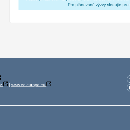
Pro plánované výzvy sledujte pr
z
|
www.ec.europa.eu