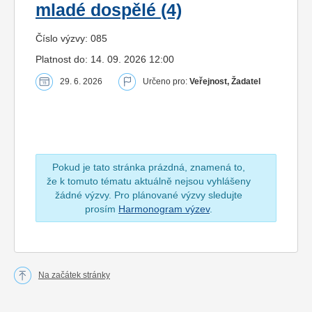
mladé dospělé (4)
Číslo výzvy: 085
Platnost do: 14. 09. 2026 12:00
29. 6. 2026
Určeno pro:
Veřejnost, Žadatel
Pokud je tato stránka prázdná, znamená to,
že k tomuto tématu aktuálně nejsou vyhlášeny
žádné výzvy. Pro plánované výzvy sledujte
prosím
Harmonogram výzev
.
Na začátek stránky