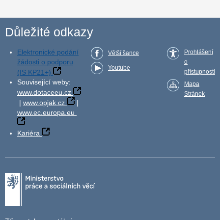
Důležité odkazy
Elektronické podání
Prohlášení
Větší šance
žádosti o podporu
o
Youtube
(IS KP21+)
přístupnosti
Související weby:
Mapa
www.dotaceeu.cz
Stránek
|
www.opjak.cz
|
www.ec.europa.eu
Kariéra