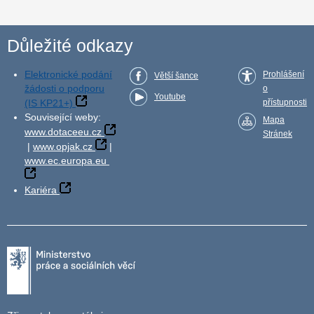
Důležité odkazy
Elektronické podání
Prohlášení
Větší šance
žádosti o podporu
o
Youtube
(IS KP21+)
přístupnosti
Související weby:
Mapa
www.dotaceeu.cz
Stránek
|
www.opjak.cz
|
www.ec.europa.eu
Kariéra