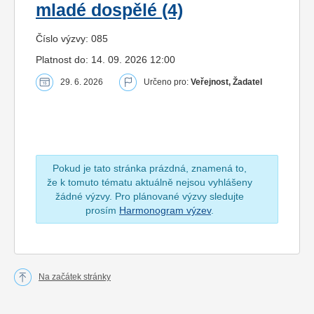
mladé dospělé (4)
Číslo výzvy: 085
Platnost do: 14. 09. 2026 12:00
29. 6. 2026
Určeno pro:
Veřejnost, Žadatel
Pokud je tato stránka prázdná, znamená to,
že k tomuto tématu aktuálně nejsou vyhlášeny
žádné výzvy. Pro plánované výzvy sledujte
prosím
Harmonogram výzev
.
Na začátek stránky