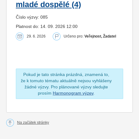
mladé dospělé (4)
Číslo výzvy: 085
Platnost do: 14. 09. 2026 12:00
29. 6. 2026
Určeno pro:
Veřejnost, Žadatel
Pokud je tato stránka prázdná, znamená to,
že k tomuto tématu aktuálně nejsou vyhlášeny
žádné výzvy. Pro plánované výzvy sledujte
prosím
Harmonogram výzev
.
Na začátek stránky