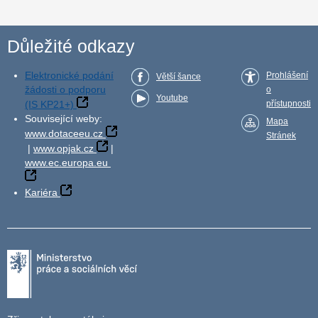
Důležité odkazy
Elektronické podání
Prohlášení
Větší šance
žádosti o podporu
o
Youtube
(IS KP21+)
přístupnosti
Související weby:
Mapa
www.dotaceeu.cz
Stránek
|
www.opjak.cz
|
www.ec.europa.eu
Kariéra