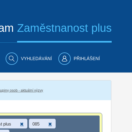
ram
Zaměstnanost plus
VYHLEDÁVÁNÍ
PŘIHLÁŠENÍ
piny osob - aktuální výzvy
t plus
085