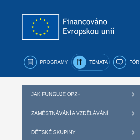
Přejít k obsahu
PROGRAMY
TÉMATA
FÓR
JAK FUNGUJE OPZ+
ZAMĚSTNÁVÁNÍ A VZDĚLÁVÁNÍ
DĚTSKÉ SKUPINY