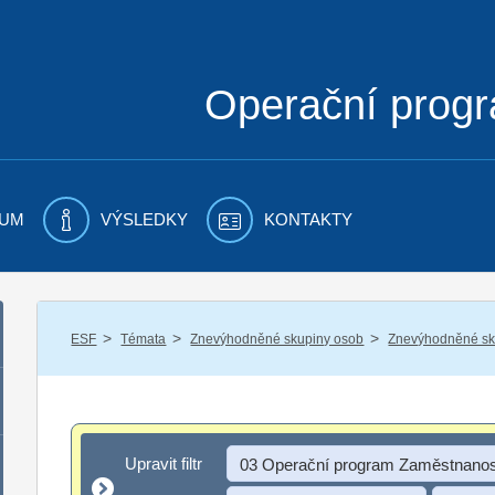
Operační prog
UM
VÝSLEDKY
KONTAKTY
/
/
/
ESF
Témata
Znevýhodněné skupiny osob
Znevýhodněné sku
Upravit filtr
Upravit filtr
03 Operační program Zaměstnanos