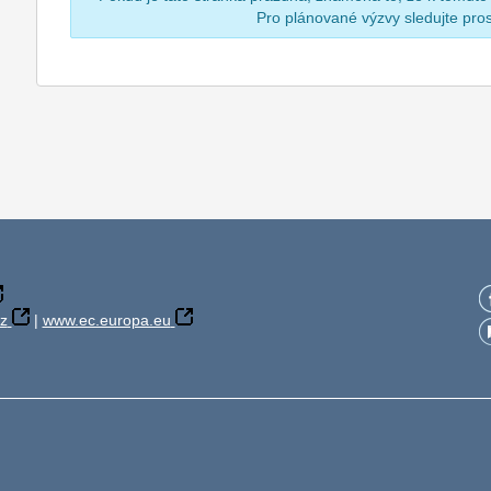
Pro plánované výzvy sledujte pr
z
|
www.ec.europa.eu