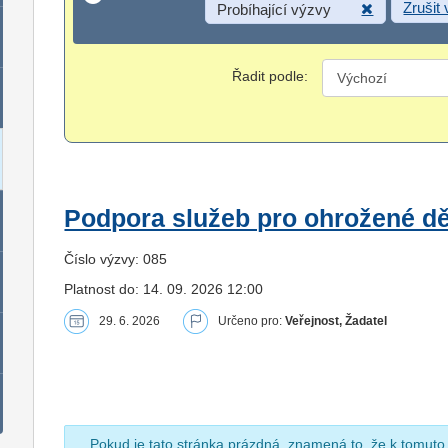
Zrušit
Probíhající výzvy
Řadit podle:
Podpora služeb pro ohrožené dět
Číslo výzvy: 085
Platnost do: 14. 09. 2026 12:00
29. 6. 2026
Určeno pro:
Veřejnost, Žadatel
Pokud je tato stránka prázdná, znamená to, že k tomuto