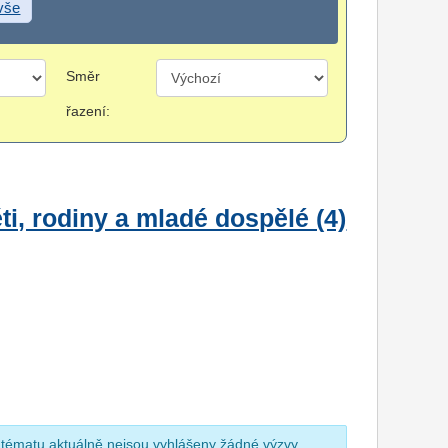
 vše
Směr
řazení:
i, rodiny a mladé dospělé (4)
 tématu aktuálně nejsou vyhlášeny žádné výzvy.