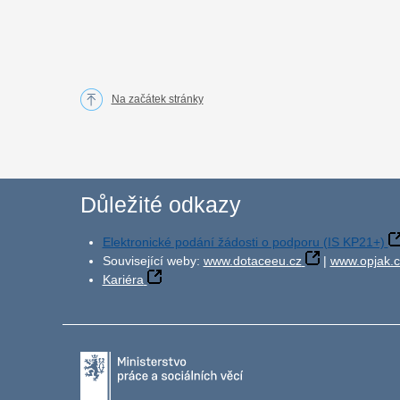
Na začátek stránky
Důležité odkazy
Elektronické podání žádosti o podporu (IS KP21+)
Související weby:
www.dotaceeu.cz
|
www.opjak.c
Kariéra