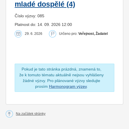
mladé dospělé (4)
Číslo výzvy: 085
Platnost do: 14. 09. 2026 12:00
29. 6. 2026
Určeno pro:
Veřejnost, Žadatel
Pokud je tato stránka prázdná, znamená to,
že k tomuto tématu aktuálně nejsou vyhlášeny
žádné výzvy. Pro plánované výzvy sledujte
prosím
Harmonogram výzev
.
Na začátek stránky