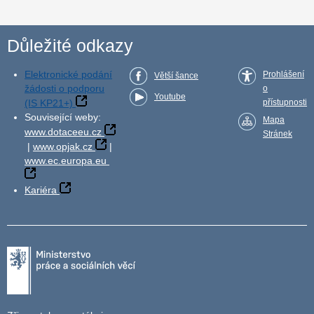
Důležité odkazy
Elektronické podání
Prohlášení
Větší šance
žádosti o podporu
o
Youtube
(IS KP21+)
přístupnosti
Související weby:
Mapa
www.dotaceeu.cz
Stránek
|
www.opjak.cz
|
www.ec.europa.eu
Kariéra