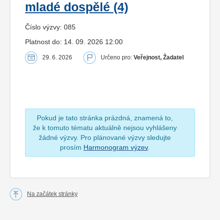
mladé dospělé (4)
Číslo výzvy: 085
Platnost do: 14. 09. 2026 12:00
29. 6. 2026
Určeno pro:
Veřejnost, Žadatel
Pokud je tato stránka prázdná, znamená to,
že k tomuto tématu aktuálně nejsou vyhlášeny
žádné výzvy. Pro plánované výzvy sledujte
prosím
Harmonogram výzev
.
Na začátek stránky