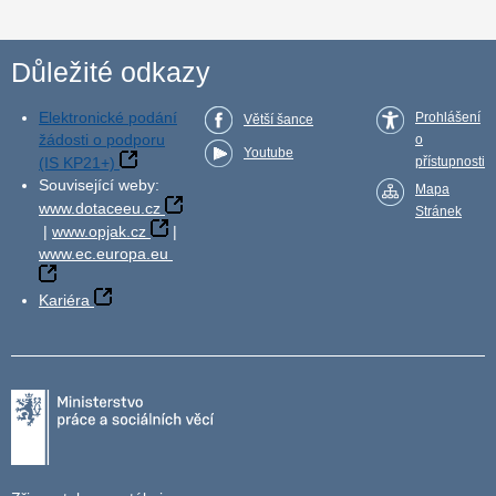
Důležité odkazy
Elektronické podání
Prohlášení
Větší šance
žádosti o podporu
o
Youtube
(IS KP21+)
přístupnosti
Související weby:
Mapa
www.dotaceeu.cz
Stránek
|
www.opjak.cz
|
www.ec.europa.eu
Kariéra