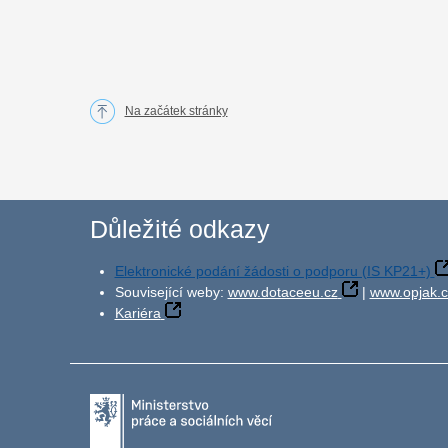
Na začátek stránky
Důležité odkazy
Elektronické podání žádosti o podporu (IS KP21+)
Související weby:
www.dotaceeu.cz
|
www.opjak.c
Kariéra