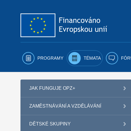
Přejít k obsahu
PROGRAMY
TÉMATA
FÓR
JAK FUNGUJE OPZ+
ZAMĚSTNÁVÁNÍ A VZDĚLÁVÁNÍ
DĚTSKÉ SKUPINY