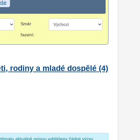
 vše
Směr
řazení:
i, rodiny a mladé dospělé (4)
 tématu aktuálně nejsou vyhlášeny žádné výzvy.