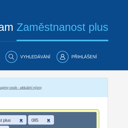
ram
Zaměstnanost plus
VYHLEDÁVÁNÍ
PŘIHLÁŠENÍ
piny osob - aktuální výzvy
t plus
085