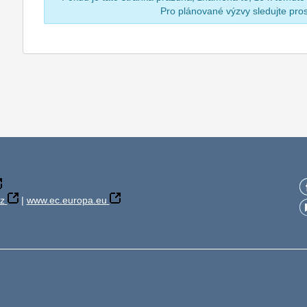
Pro plánované výzvy sledujte pr
z
|
www.ec.europa.eu