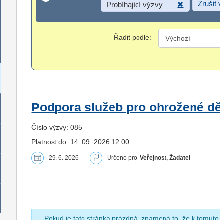
Zrušit
Probíhající výzvy
Řadit podle:
Podpora služeb pro ohrožené dět
Číslo výzvy: 085
Platnost do: 14. 09. 2026 12:00
29. 6. 2026
Určeno pro:
Veřejnost, Žadatel
Pokud je tato stránka prázdná, znamená to, že k tomuto