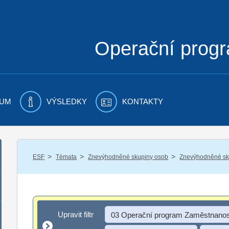
Operační prog
UM
VÝSLEDKY
KONTAKTY
/
/
/
ESF
Témata
Znevýhodněné skupiny osob
Znevýhodněné sku
Upravit filtr
Upravit filtr
03 Operační program Zaměstnanos