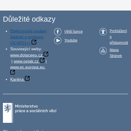
Důležité odkazy
Elektronické podání
Prohlášení
Větší šance
žádosti o podporu
o
Youtube
(IS KP21+)
přístupnosti
Související weby:
Mapa
www.dotaceeu.cz
Stránek
|
www.opjak.cz
|
www.ec.europa.eu
Kariéra