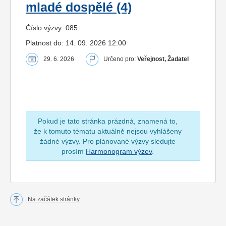
mladé dospělé (4)
Číslo výzvy: 085
Platnost do: 14. 09. 2026 12:00
29. 6. 2026
Určeno pro:
Veřejnost, Žadatel
Pokud je tato stránka prázdná, znamená to,
že k tomuto tématu aktuálně nejsou vyhlášeny
žádné výzvy. Pro plánované výzvy sledujte
prosím
Harmonogram výzev
.
Na začátek stránky