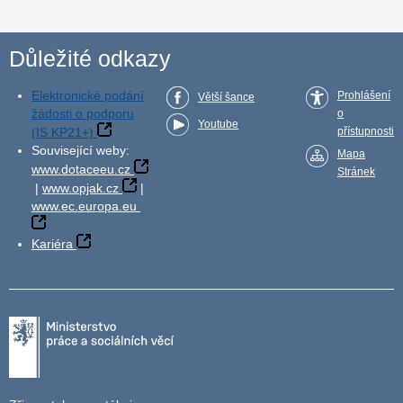
Důležité odkazy
Elektronické podání
Prohlášení
Větší šance
žádosti o podporu
o
Youtube
(IS KP21+)
přístupnosti
Související weby:
Mapa
www.dotaceeu.cz
Stránek
|
www.opjak.cz
|
www.ec.europa.eu
Kariéra