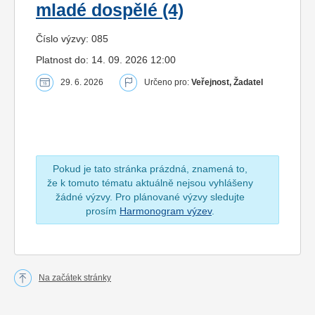
mladé dospělé (4)
Číslo výzvy: 085
Platnost do: 14. 09. 2026 12:00
29. 6. 2026
Určeno pro:
Veřejnost, Žadatel
Pokud je tato stránka prázdná, znamená to,
že k tomuto tématu aktuálně nejsou vyhlášeny
žádné výzvy. Pro plánované výzvy sledujte
prosím
Harmonogram výzev
.
Na začátek stránky