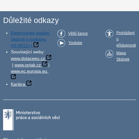
Důležité odkazy
Elektronické podání
Prohlášení
Větší šance
žádosti o podporu
o
Youtube
(IS KP21+)
přístupnosti
Související weby:
Mapa
www.dotaceeu.cz
Stránek
|
www.opjak.cz
|
www.ec.europa.eu
Kariéra