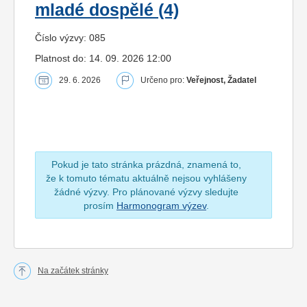
mladé dospělé (4)
Číslo výzvy: 085
Platnost do: 14. 09. 2026 12:00
29. 6. 2026
Určeno pro:
Veřejnost, Žadatel
Pokud je tato stránka prázdná, znamená to,
že k tomuto tématu aktuálně nejsou vyhlášeny
žádné výzvy. Pro plánované výzvy sledujte
prosím
Harmonogram výzev
.
Na začátek stránky