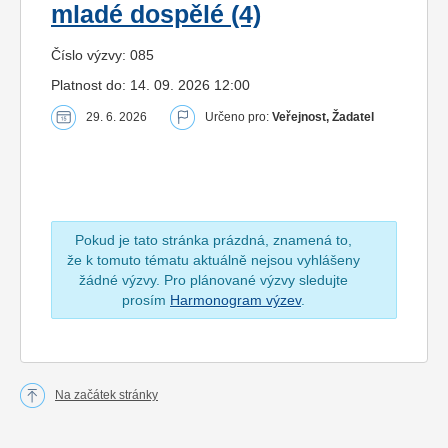
mladé dospělé (4)
Číslo výzvy: 085
Platnost do: 14. 09. 2026 12:00
29. 6. 2026
Určeno pro:
Veřejnost, Žadatel
Pokud je tato stránka prázdná, znamená to,
že k tomuto tématu aktuálně nejsou vyhlášeny
žádné výzvy. Pro plánované výzvy sledujte
prosím
Harmonogram výzev
.
Na začátek stránky