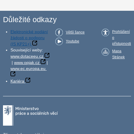
Důležité odkazy
Elektronické podání
Prohlášení
Větší šance
žádosti o podporu
o
Youtube
(IS KP21+)
přístupnosti
Související weby:
Mapa
www.dotaceeu.cz
Stránek
|
www.opjak.cz
|
www.ec.europa.eu
Kariéra