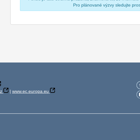
Pro plánované výzvy sledujte pr
z
|
www.ec.europa.eu