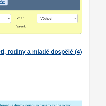
 vše
Směr
řazení:
i, rodiny a mladé dospělé (4)
 tématu aktuálně nejsou vyhlášeny žádné výzvy.