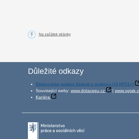
Na začátek stránky
Důležité odkazy
Elektronické podání žádosti o podporu (IS KP21+)
Související weby:
www.dotaceeu.cz
|
www.opjak.c
Kariéra