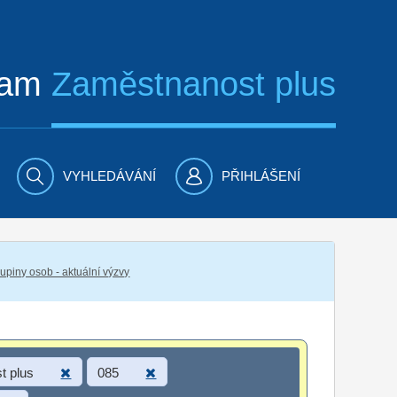
ram
Zaměstnanost plus
VYHLEDÁVÁNÍ
PŘIHLÁŠENÍ
piny osob - aktuální výzvy
t plus
085