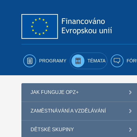
Přejít k obsahu
PROGRAMY
TÉMATA
FÓR
JAK FUNGUJE OPZ+
ZAMĚSTNÁVÁNÍ A VZDĚLÁVÁNÍ
DĚTSKÉ SKUPINY