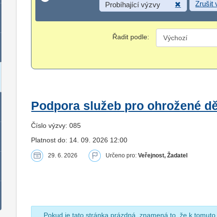
Zrušit
Probíhající výzvy
Řadit podle:
Podpora služeb pro ohrožené dět
Číslo výzvy: 085
Platnost do: 14. 09. 2026 12:00
29. 6. 2026
Určeno pro:
Veřejnost, Žadatel
Pokud je tato stránka prázdná, znamená to, že k tomuto