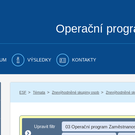
Operační prog
UM
VÝSLEDKY
KONTAKTY
/
/
/
ESF
Témata
Znevýhodněné skupiny osob
Znevýhodněné sku
Upravit filtr
Upravit filtr
03 Operační program Zaměstnanos