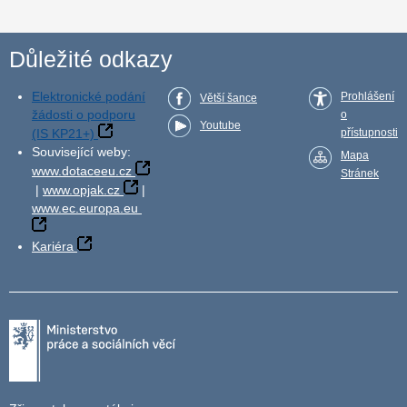
Důležité odkazy
Elektronické podání
Prohlášení
Větší šance
žádosti o podporu
o
Youtube
(IS KP21+)
přístupnosti
Související weby:
Mapa
www.dotaceeu.cz
Stránek
|
www.opjak.cz
|
www.ec.europa.eu
Kariéra