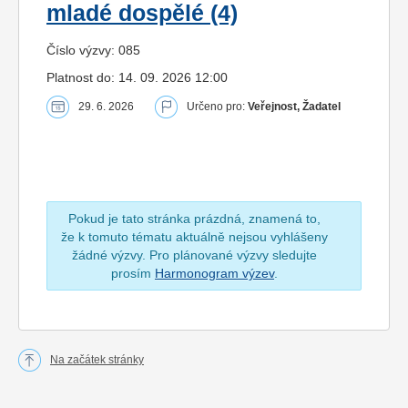
mladé dospělé (4)
Číslo výzvy: 085
Platnost do: 14. 09. 2026 12:00
29. 6. 2026
Určeno pro:
Veřejnost, Žadatel
Pokud je tato stránka prázdná, znamená to,
že k tomuto tématu aktuálně nejsou vyhlášeny
žádné výzvy. Pro plánované výzvy sledujte
prosím
Harmonogram výzev
.
Na začátek stránky