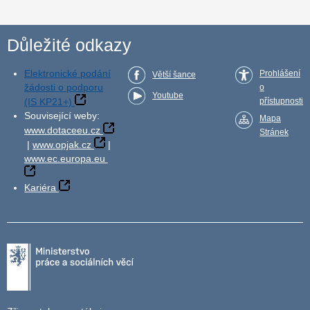
Důležité odkazy
Elektronické podání
Prohlášení
Větší šance
žádosti o podporu
o
Youtube
(IS KP21+)
přístupnosti
Související weby:
Mapa
www.dotaceeu.cz
Stránek
|
www.opjak.cz
|
www.ec.europa.eu
Kariéra