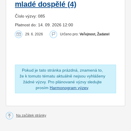
mladé dospělé (4)
Číslo výzvy: 085
Platnost do: 14. 09. 2026 12:00
29. 6. 2026
Určeno pro:
Veřejnost, Žadatel
Pokud je tato stránka prázdná, znamená to,
že k tomuto tématu aktuálně nejsou vyhlášeny
žádné výzvy. Pro plánované výzvy sledujte
prosím
Harmonogram výzev
.
Na začátek stránky