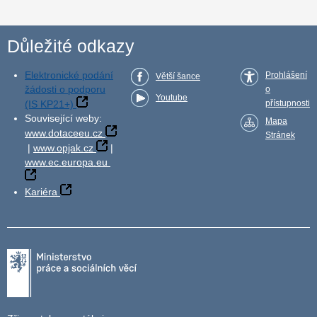
Důležité odkazy
Elektronické podání
Prohlášení
Větší šance
žádosti o podporu
o
Youtube
(IS KP21+)
přístupnosti
Související weby:
Mapa
www.dotaceeu.cz
Stránek
|
www.opjak.cz
|
www.ec.europa.eu
Kariéra