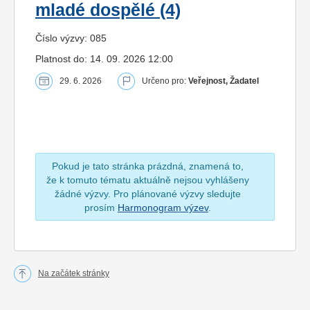
mladé dospělé (4)
Číslo výzvy: 085
Platnost do: 14. 09. 2026 12:00
29. 6. 2026
Určeno pro:
Veřejnost, Žadatel
Pokud je tato stránka prázdná, znamená to,
že k tomuto tématu aktuálně nejsou vyhlášeny
žádné výzvy. Pro plánované výzvy sledujte
prosím
Harmonogram výzev
.
Na začátek stránky