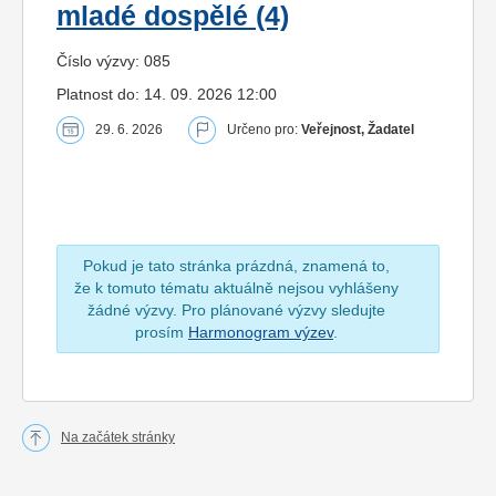
mladé dospělé (4)
Číslo výzvy: 085
Platnost do: 14. 09. 2026 12:00
29. 6. 2026
Určeno pro:
Veřejnost, Žadatel
Pokud je tato stránka prázdná, znamená to,
že k tomuto tématu aktuálně nejsou vyhlášeny
žádné výzvy. Pro plánované výzvy sledujte
prosím
Harmonogram výzev
.
Na začátek stránky