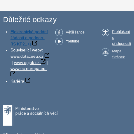
Důležité odkazy
Elektronické podání
Prohlášení
Větší šance
žádosti o podporu
o
Youtube
(IS KP21+)
přístupnosti
Související weby:
Mapa
www.dotaceeu.cz
Stránek
|
www.opjak.cz
|
www.ec.europa.eu
Kariéra