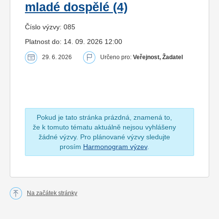
mladé dospělé (4)
Číslo výzvy: 085
Platnost do: 14. 09. 2026 12:00
29. 6. 2026
Určeno pro:
Veřejnost, Žadatel
Pokud je tato stránka prázdná, znamená to,
že k tomuto tématu aktuálně nejsou vyhlášeny
žádné výzvy. Pro plánované výzvy sledujte
prosím
Harmonogram výzev
.
Na začátek stránky