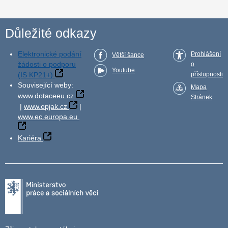
Důležité odkazy
Elektronické podání
Prohlášení
Větší šance
žádosti o podporu
o
Youtube
(IS KP21+)
přístupnosti
Související weby:
Mapa
www.dotaceeu.cz
Stránek
|
www.opjak.cz
|
www.ec.europa.eu
Kariéra