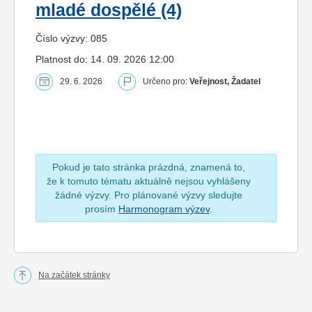
mladé dospělé (4)
Číslo výzvy: 085
Platnost do: 14. 09. 2026 12:00
29. 6. 2026
Určeno pro:
Veřejnost, Žadatel
Pokud je tato stránka prázdná, znamená to,
že k tomuto tématu aktuálně nejsou vyhlášeny
žádné výzvy. Pro plánované výzvy sledujte
prosím
Harmonogram výzev
.
Na začátek stránky