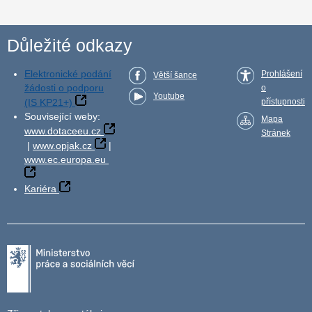
Důležité odkazy
Elektronické podání
Prohlášení
Větší šance
žádosti o podporu
o
Youtube
(IS KP21+)
přístupnosti
Související weby:
Mapa
www.dotaceeu.cz
Stránek
|
www.opjak.cz
|
www.ec.europa.eu
Kariéra