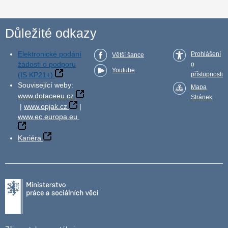
Důležité odkazy
Elektronické podání
Prohlášení
Větší šance
žádosti o podporu
o
Youtube
(IS KP21+)
přístupnosti
Související weby:
Mapa
www.dotaceeu.cz
Stránek
|
www.opjak.cz
|
www.ec.europa.eu
Kariéra