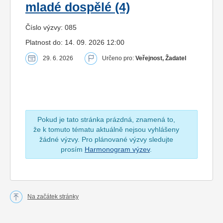
mladé dospělé (4)
Číslo výzvy: 085
Platnost do: 14. 09. 2026 12:00
29. 6. 2026
Určeno pro:
Veřejnost, Žadatel
Pokud je tato stránka prázdná, znamená to,
že k tomuto tématu aktuálně nejsou vyhlášeny
žádné výzvy. Pro plánované výzvy sledujte
prosím
Harmonogram výzev
.
Na začátek stránky