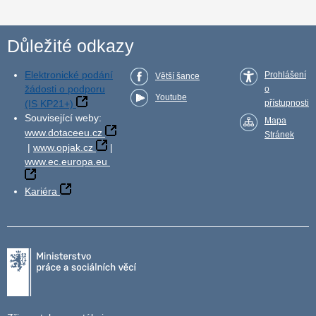
Důležité odkazy
Elektronické podání
Prohlášení
Větší šance
žádosti o podporu
o
Youtube
(IS KP21+)
přístupnosti
Související weby:
Mapa
www.dotaceeu.cz
Stránek
|
www.opjak.cz
|
www.ec.europa.eu
Kariéra