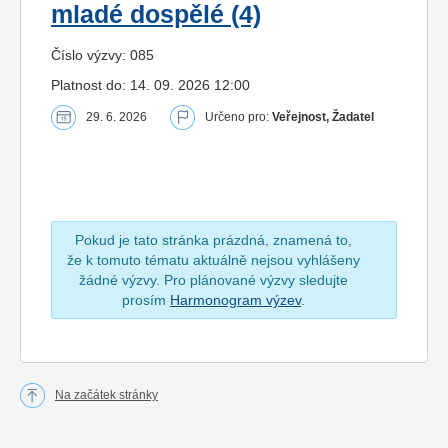
mladé dospělé (4)
Číslo výzvy: 085
Platnost do: 14. 09. 2026 12:00
29. 6. 2026
Určeno pro:
Veřejnost, Žadatel
Pokud je tato stránka prázdná, znamená to,
že k tomuto tématu aktuálně nejsou vyhlášeny
žádné výzvy. Pro plánované výzvy sledujte
prosím
Harmonogram výzev
.
Na začátek stránky