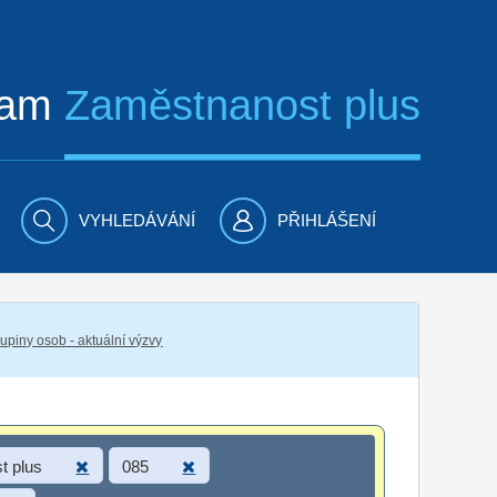
ram
Zaměstnanost plus
VYHLEDÁVÁNÍ
PŘIHLÁŠENÍ
piny osob - aktuální výzvy
t plus
085