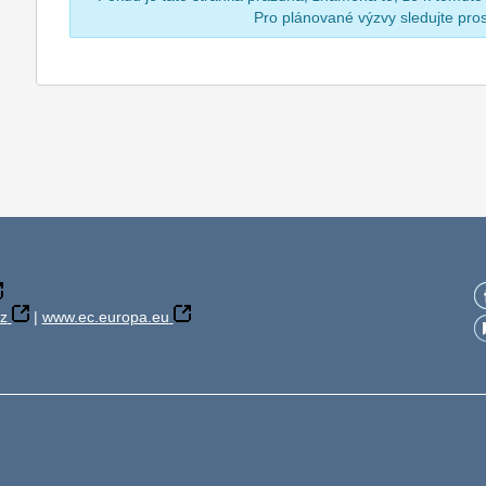
Pro plánované výzvy sledujte pr
z
|
www.ec.europa.eu