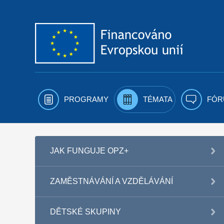
Přejít k obsahu
PROGRAMY
TÉMATA
FÓR
JAK FUNGUJE OPZ+
ZAMĚSTNÁVÁNÍ A VZDĚLÁVÁNÍ
DĚTSKÉ SKUPINY