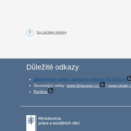
Na začátek stránky
Důležité odkazy
Elektronické podání žádosti o podporu (IS KP21+)
Související weby:
www.dotaceeu.cz
|
www.opjak.c
Kariéra