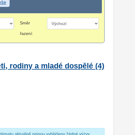
 vše
Směr
řazení:
i, rodiny a mladé dospělé (4)
 tématu aktuálně nejsou vyhlášeny žádné výzvy.