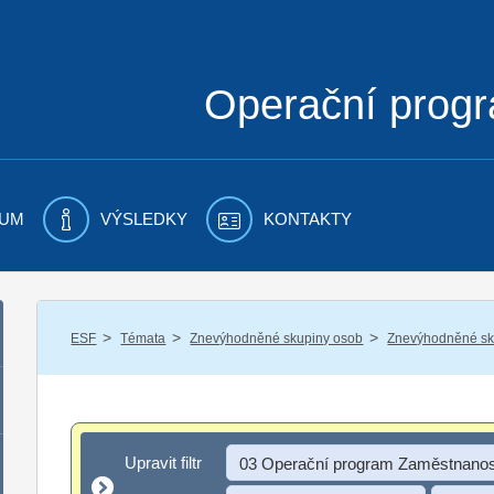
Operační prog
UM
VÝSLEDKY
KONTAKTY
/
/
/
ESF
Témata
Znevýhodněné skupiny osob
Znevýhodněné sku
Upravit filtr
Upravit filtr
03 Operační program Zaměstnanos