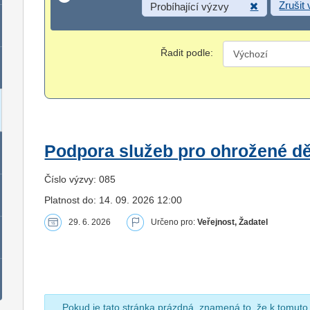
Zrušit
Probíhající výzvy
Řadit podle:
Podpora služeb pro ohrožené dět
Číslo výzvy: 085
Platnost do: 14. 09. 2026 12:00
29. 6. 2026
Určeno pro:
Veřejnost, Žadatel
Pokud je tato stránka prázdná, znamená to, že k tomuto