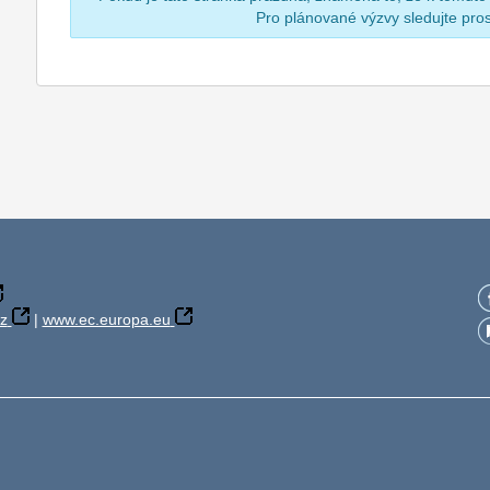
Pro plánované výzvy sledujte pr
z
|
www.ec.europa.eu