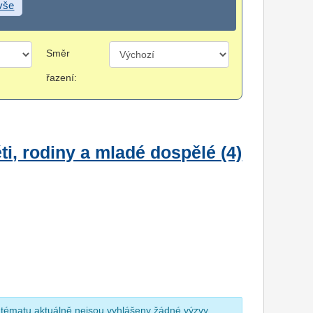
 vše
Směr
řazení:
i, rodiny a mladé dospělé (4)
 tématu aktuálně nejsou vyhlášeny žádné výzvy.