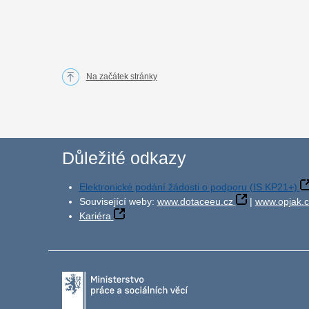
Na začátek stránky
Důležité odkazy
Elektronické podání žádosti o podporu (IS KP21+)
Související weby:
www.dotaceeu.cz
|
www.opjak.c
Kariéra