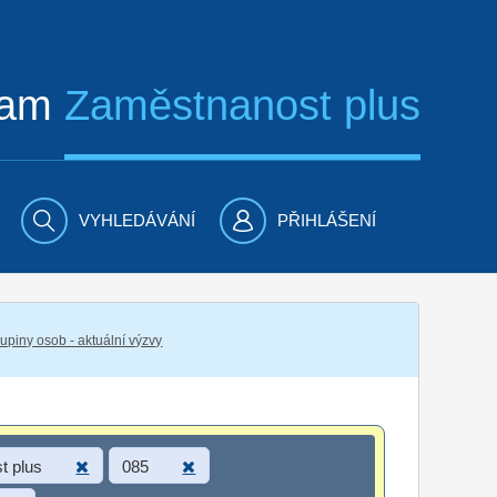
ram
Zaměstnanost plus
VYHLEDÁVÁNÍ
PŘIHLÁŠENÍ
piny osob - aktuální výzvy
t plus
085