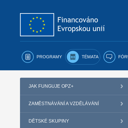
Přejít k obsahu
PROGRAMY
TÉMATA
FÓR
JAK FUNGUJE OPZ+
ZAMĚSTNÁVÁNÍ A VZDĚLÁVÁNÍ
DĚTSKÉ SKUPINY