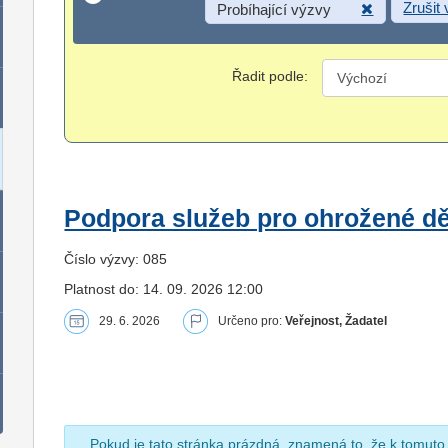
Zrušit
Probíhající výzvy
Řadit podle:
Podpora služeb pro ohrožené dět
Číslo výzvy: 085
Platnost do: 14. 09. 2026 12:00
29. 6. 2026
Určeno pro:
Veřejnost, Žadatel
Pokud je tato stránka prázdná, znamená to, že k tomuto