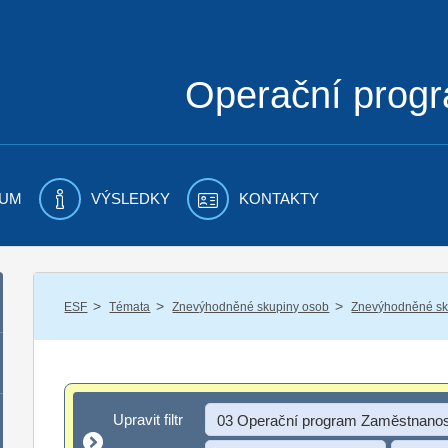
Operační prog
UM
VÝSLEDKY
KONTAKTY
/
/
/
ESF
Témata
Znevýhodněné skupiny osob
Znevýhodněné sku
Upravit filtr
Upravit filtr
03 Operační program Zaměstnanos