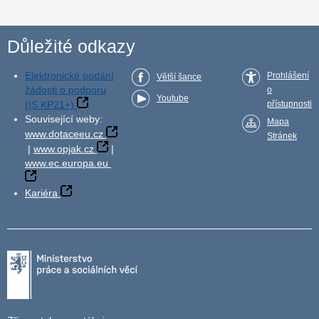
Důležité odkazy
Elektronické podání
Prohlášení
Větší šance
žádosti o podporu
o
Youtube
(IS KP21+)
přístupnosti
Související weby:
Mapa
www.dotaceeu.cz
Stránek
|
www.opjak.cz
|
www.ec.europa.eu
Kariéra