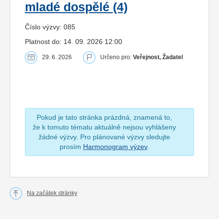
mladé dospělé (4)
Číslo výzvy: 085
Platnost do: 14. 09. 2026 12:00
29. 6. 2026
Určeno pro:
Veřejnost, Žadatel
Pokud je tato stránka prázdná, znamená to,
že k tomuto tématu aktuálně nejsou vyhlášeny
žádné výzvy. Pro plánované výzvy sledujte
prosím
Harmonogram výzev
.
Na začátek stránky