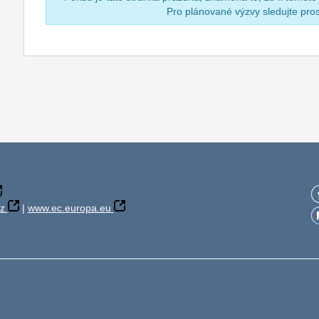
Pro plánované výzvy sledujte pr
z
|
www.ec.europa.eu