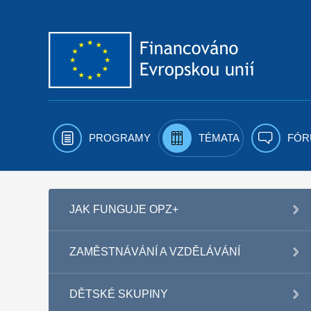
Přejít k obsahu
PROGRAMY
TÉMATA
FÓR
JAK FUNGUJE OPZ+
ZAMĚSTNÁVÁNÍ A VZDĚLÁVÁNÍ
DĚTSKÉ SKUPINY