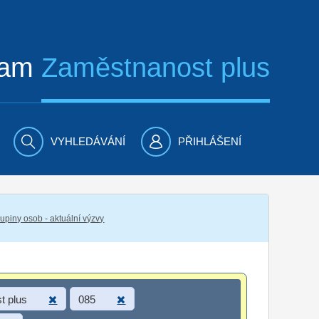
ram
Zaměstnanost plus
VYHLEDÁVÁNÍ
PŘIHLÁŠENÍ
piny osob - aktuální výzvy
t plus
085