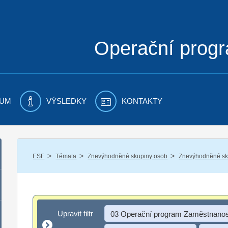
Operační prog
UM
VÝSLEDKY
KONTAKTY
/
/
/
ESF
Témata
Znevýhodněné skupiny osob
Znevýhodněné sku
Upravit filtr
Upravit filtr
03 Operační program Zaměstnanos