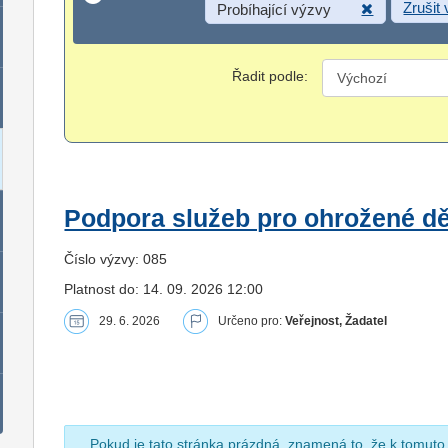
Zrušit
Probíhající výzvy
Řadit podle:
Podpora služeb pro ohrožené dět
Číslo výzvy: 085
Platnost do: 14. 09. 2026 12:00
29. 6. 2026
Určeno pro:
Veřejnost, Žadatel
Pokud je tato stránka prázdná, znamená to, že k tomuto