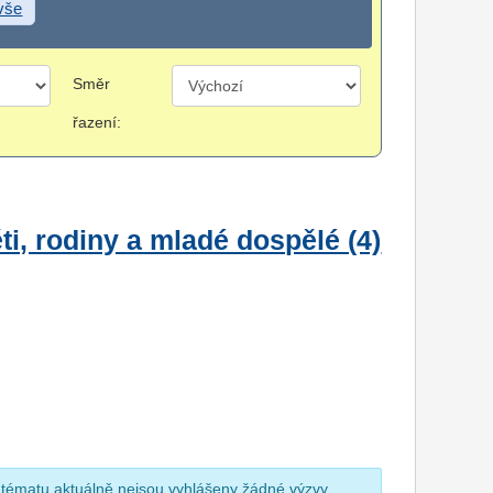
 vše
Směr
řazení:
i, rodiny a mladé dospělé (4)
 tématu aktuálně nejsou vyhlášeny žádné výzvy.