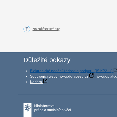
Na začátek stránky
Důležité odkazy
Elektronické podání žádosti o podporu (IS KP21+)
Související weby:
www.dotaceeu.cz
|
www.opjak.c
Kariéra