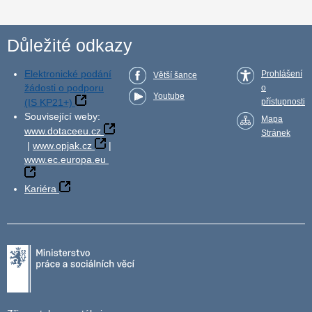
Důležité odkazy
Elektronické podání
Prohlášení
Větší šance
žádosti o podporu
o
Youtube
(IS KP21+)
přístupnosti
Související weby:
Mapa
www.dotaceeu.cz
Stránek
|
www.opjak.cz
|
www.ec.europa.eu
Kariéra