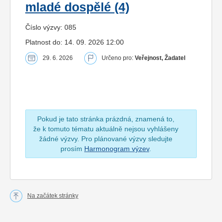
mladé dospělé (4)
Číslo výzvy: 085
Platnost do: 14. 09. 2026 12:00
29. 6. 2026
Určeno pro:
Veřejnost, Žadatel
Pokud je tato stránka prázdná, znamená to,
že k tomuto tématu aktuálně nejsou vyhlášeny
žádné výzvy. Pro plánované výzvy sledujte
prosím
Harmonogram výzev
.
Na začátek stránky