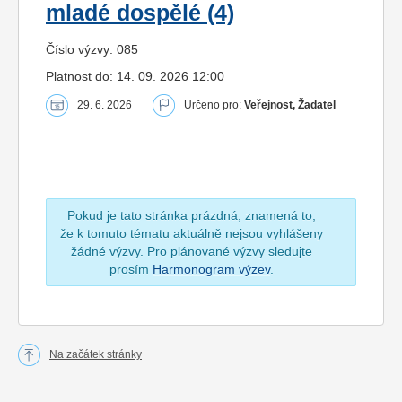
mladé dospělé (4)
Číslo výzvy: 085
Platnost do: 14. 09. 2026 12:00
29. 6. 2026
Určeno pro:
Veřejnost, Žadatel
Pokud je tato stránka prázdná, znamená to,
že k tomuto tématu aktuálně nejsou vyhlášeny
žádné výzvy. Pro plánované výzvy sledujte
prosím
Harmonogram výzev
.
Na začátek stránky