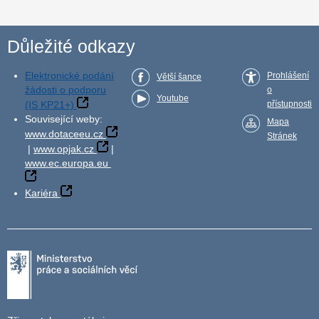
Důležité odkazy
Elektronické podání
Prohlášení
Větší šance
žádosti o podporu
o
Youtube
(IS KP21+)
přístupnosti
Související weby:
Mapa
www.dotaceeu.cz
Stránek
|
www.opjak.cz
|
www.ec.europa.eu
Kariéra