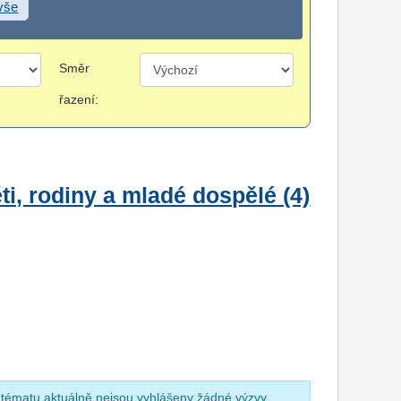
 vše
Směr
řazení:
i, rodiny a mladé dospělé (4)
 tématu aktuálně nejsou vyhlášeny žádné výzvy.