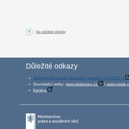
Na začátek stránky
Důležité odkazy
Elektronické podání žádosti o podporu (IS KP21+)
Související weby:
www.dotaceeu.cz
|
www.opjak.c
Kariéra