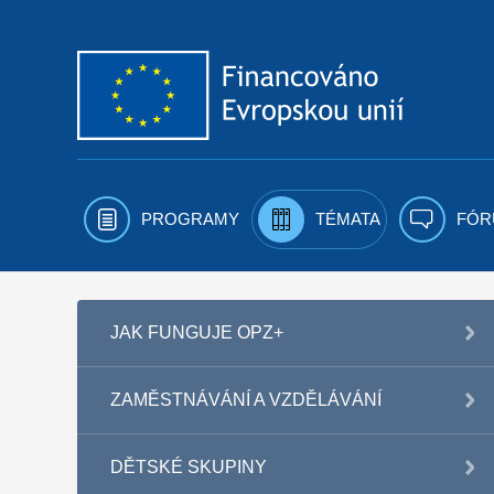
Přejít k obsahu
PROGRAMY
TÉMATA
FÓR
JAK FUNGUJE OPZ+
ZAMĚSTNÁVÁNÍ A VZDĚLÁVÁNÍ
DĚTSKÉ SKUPINY