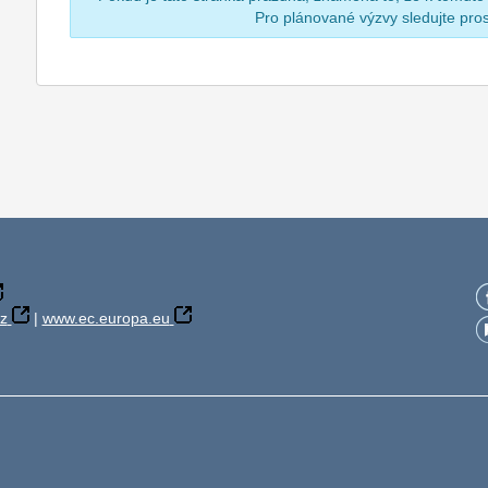
Pro plánované výzvy sledujte pr
z
|
www.ec.europa.eu