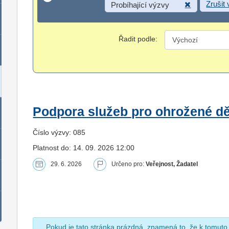
Zrušit
Probíhající výzvy
Řadit podle:
Podpora služeb pro ohrožené dět
Číslo výzvy: 085
Platnost do: 14. 09. 2026 12:00
29. 6. 2026
Určeno pro:
Veřejnost, Žadatel
Pokud je tato stránka prázdná, znamená to, že k tomuto