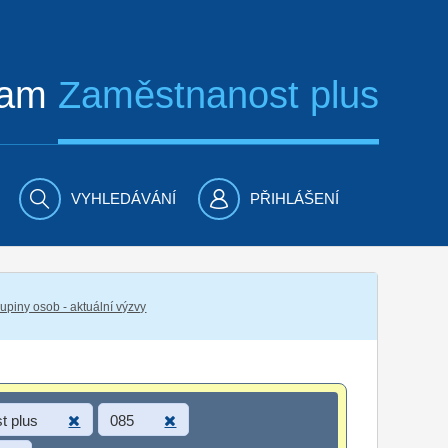
ram
Zaměstnanost plus
VYHLEDÁVÁNÍ
PŘIHLÁŠENÍ
piny osob - aktuální výzvy
t plus
085