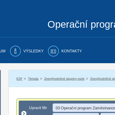
Operační prog
UM
VÝSLEDKY
KONTAKTY
/
/
/
ESF
Témata
Znevýhodněné skupiny osob
Znevýhodněné sku
Upravit filtr
Upravit filtr
03 Operační program Zaměstnanos