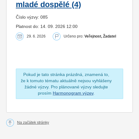
mladé dospělé (4)
Číslo výzvy: 085
Platnost do: 14. 09. 2026 12:00
29. 6. 2026
Určeno pro:
Veřejnost, Žadatel
Pokud je tato stránka prázdná, znamená to,
že k tomuto tématu aktuálně nejsou vyhlášeny
žádné výzvy. Pro plánované výzvy sledujte
prosím
Harmonogram výzev
.
Na začátek stránky