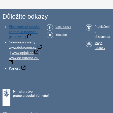
Důležité odkazy
Elektronické podání
Prohlášení
Větší šance
žádosti o podporu
o
Youtube
(IS KP21+)
přístupnosti
Související weby:
Mapa
www.dotaceeu.cz
Stránek
|
www.opjak.cz
|
www.ec.europa.eu
Kariéra