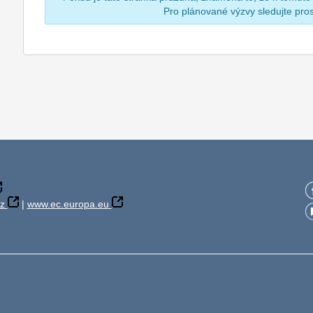
Pro plánované výzvy sledujte pr
z
|
www.ec.europa.eu