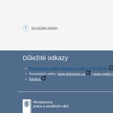
Na začátek stránky
Důležité odkazy
Elektronické podání žádosti o podporu (IS KP21+)
Související weby:
www.dotaceeu.cz
|
www.opjak.c
Kariéra