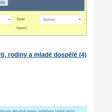
 vše
Směr
řazení:
i, rodiny a mladé dospělé (4)
 tématu aktuálně nejsou vyhlášeny žádné výzvy.