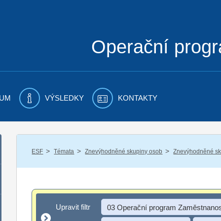
Operační prog
UM
VÝSLEDKY
KONTAKTY
/
/
/
ESF
Témata
Znevýhodněné skupiny osob
Znevýhodněné sku
Upravit filtr
Upravit filtr
03 Operační program Zaměstnanos