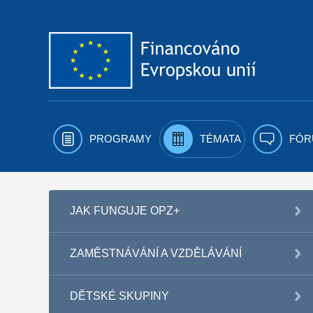
Přejít k obsahu
PROGRAMY
TÉMATA
FÓR
JAK FUNGUJE OPZ+
ZAMĚSTNÁVÁNÍ A VZDĚLÁVÁNÍ
DĚTSKÉ SKUPINY