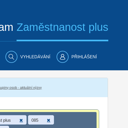
ram
Zaměstnanost plus
VYHLEDÁVÁNÍ
PŘIHLÁŠENÍ
piny osob - aktuální výzvy
t plus
085