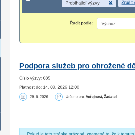
Zrušit
Probíhající výzvy
Řadit podle:
Podpora služeb pro ohrožené dět
Číslo výzvy: 085
Platnost do: 14. 09. 2026 12:00
29. 6. 2026
Určeno pro:
Veřejnost, Žadatel
Pokud je tato stránka prázdná, znamená to, že k tomuto