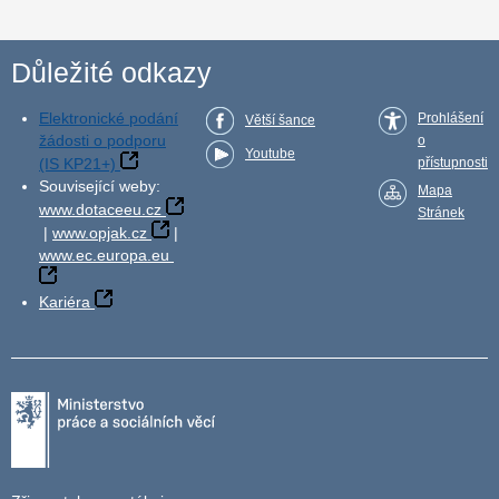
Důležité odkazy
Elektronické podání
Prohlášení
Větší šance
žádosti o podporu
o
Youtube
(IS KP21+)
přístupnosti
Související weby:
Mapa
www.dotaceeu.cz
Stránek
|
www.opjak.cz
|
www.ec.europa.eu
Kariéra