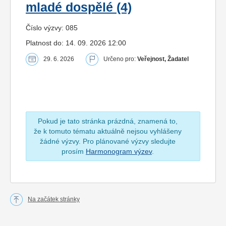
mladé dospělé (4)
Číslo výzvy: 085
Platnost do: 14. 09. 2026 12:00
29. 6. 2026
Určeno pro:
Veřejnost, Žadatel
Pokud je tato stránka prázdná, znamená to,
že k tomuto tématu aktuálně nejsou vyhlášeny
žádné výzvy. Pro plánované výzvy sledujte
prosím
Harmonogram výzev
.
Na začátek stránky